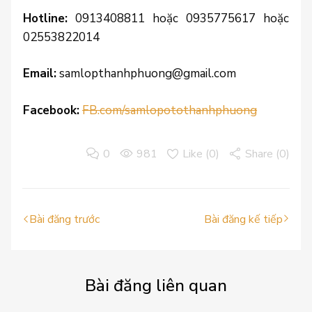
Hotline:
0913408811 hoặc 0935775617 hoặc
02553822014
Email:
samlopthanhphuong@gmail.com
Facebook:
FB.com/samlopotothanhphuong
0
981
Like (
0
)
Share (0)
Bài đăng trước
Bài đăng kế tiếp
Bài
đăng liên quan