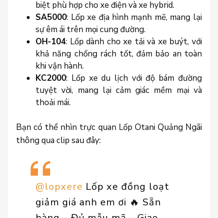
biệt phù hợp cho xe điện và xe hybrid.
SA5000
: Lốp xe địa hình mạnh mẽ, mang lại
sự êm ái trên mọi cung đường.
OH-104
: Lốp dành cho xe tải và xe buýt, với
khả năng chống rách tốt, đảm bảo an toàn
khi vận hành.
KC2000
: Lốp xe du lịch với độ bám đường
tuyệt vời, mang lại cảm giác mềm mại và
thoải mái.
Bạn có thể nhìn trực quan Lốp Otani Quảng Ngãi
thông qua clip sau đây:
@lopxere
Lốp xe đồng loạt
giảm giá anh em ơi 🔥 Sẵn
hàng – Đủ mẫu mã – Giao