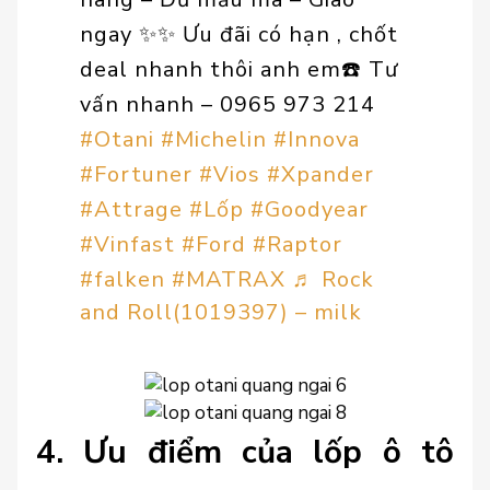
ngay ✨✨ Ưu đãi có hạn , chốt
deal nhanh thôi anh em☎️ Tư
vấn nhanh – 0965 973 214
#Otani
#Michelin
#Innova
#Fortuner
#Vios
#Xpander
#Attrage
#Lốp
#Goodyear
#Vinfast
#Ford
#Raptor
#falken
#MATRAX
♬ Rock
and Roll(1019397) – milk
4. Ưu điểm của lốp ô tô