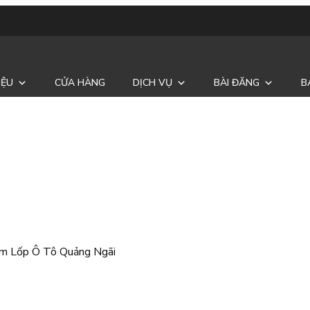
IỆU
CỬA HÀNG
DỊCH VỤ
BÀI ĐĂNG
B
Săm Lốp Ô Tô Quảng Ngãi