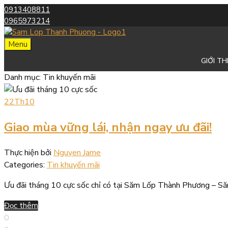
0913408811
0965973214
Skip
Menu
to
GIỚI TH
content
Danh
mục:
Tin
khuyến mãi
22
Th10
Giao mùa vững lái, nhận ngay ưu đãi!
Thực hiện bởi
Nguyen Jame
Categories:
Tin khuyến mãi
Ưu đãi tháng 10 cực sốc chỉ có tại Săm Lốp Thành Phương – 
Đọc thêm
0