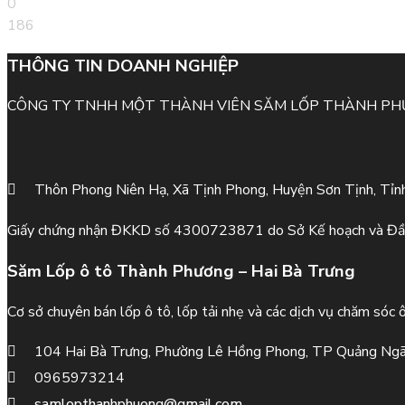
0
186
THÔNG TIN DOANH NGHIỆP
CÔNG TY TNHH MỘT THÀNH VIÊN SĂM LỐP THÀNH P
Thôn Phong Niên Hạ, Xã Tịnh Phong, Huyện Sơn Tịnh, Tỉn
Giấy chứng nhận ĐKKD số 4300723871 do Sở Kế hoạch và Đầ
Săm Lốp ô tô Thành Phương – Hai Bà Trưng
Cơ sở chuyên bán lốp ô tô, lốp tải nhẹ và các dịch vụ chăm sóc 
104 Hai Bà Trưng, Phường Lê Hồng Phong, TP Quảng Ngã
0965973214
samlopthanhphuong@gmail.com