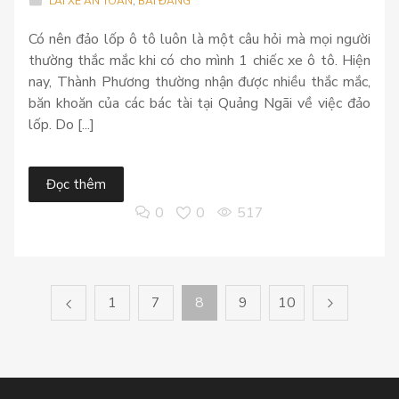
LÁI XE AN TOÀN
,
BÀI ĐĂNG
Có nên đảo lốp ô tô luôn là một câu hỏi mà mọi người
thường thắc mắc khi có cho mình 1 chiếc xe ô tô. Hiện
nay, Thành Phương thường nhận được nhiều thắc mắc,
băn khoăn của các bác tài tại Quảng Ngãi về việc đảo
lốp. Do [...]
Đọc thêm
0
0
517
1
7
8
9
10