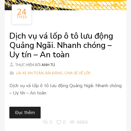
24
TH10
Dịch vụ vá lốp ô tô lưu động
Quảng Ngãi. Nhanh chóng –
Uy tín – An toàn
THỰC HIỆN BỞI
ANH TÚ
LÁI XE AN TOÀN
,
BÀI ĐĂNG
,
CHIA SẺ VỀ LỐP
Dịch vụ vá lốp ô tô lưu động Quảng Ngãi. Nhanh chóng
– Uy tín – An toàn
Đọc thêm
0
0
4866