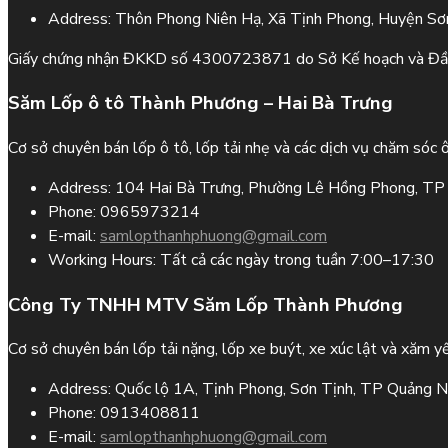
Address:
Thôn Phong Niên Hạ, Xã Tịnh Phong, Huyện Sơn
Giấy chứng nhận ĐKKD số 4300723871 do Sở Kế hoạch và Đầ
Săm Lốp ô tô Thành Phương – Hai Bà Trưng
Cơ sở chuyên bán lốp ô tô, lốp tải nhẹ và các dịch vụ chăm sóc 
Address:
104 Hai Bà Trưng, Phường Lê Hồng Phong, TP 
Phone:
0965973214
E-mail:
samlopthanhphuong@gmail.com
Working Hours:
Tất cả các ngày trong tuần 7:00–17:30
Công Ty TNHH MTV Săm Lốp Thành Phương
Cơ sở chuyên bán lốp tải nặng, lốp xe buýt, xe xúc lật và xăm yế
Address:
Quốc lộ 1A, Tịnh Phong, Sơn Tịnh, TP Quảng N
Phone:
0913408811
E-mail:
samlopthanhphuong@gmail.com