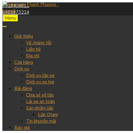
0913408811
0965973214
Skip
Menu
to
content
Giới thiệu
Về chúng tôi
Liên hệ
Địa chỉ
Cửa hàng
Dịch vụ
Dịch vụ lốp xe
Dịch vụ xe hơi
Bài đăng
Chia sẻ về lốp
Lái xe an toàn
Sản phẩm lốp
Lốp Otani
Tin khuyến mãi
Báo giá