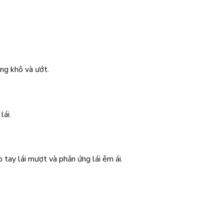
ng khô và ướt.
lái.
p tay lái mượt và phản ứng lái êm ái.