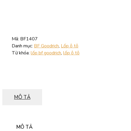
Mã:
BF1407
Danh mục:
BF Goodrich
,
Lốp ô tô
Từ khóa:
lốp bf goodrich
,
lốp ô tô
MÔ TẢ
MÔ TẢ