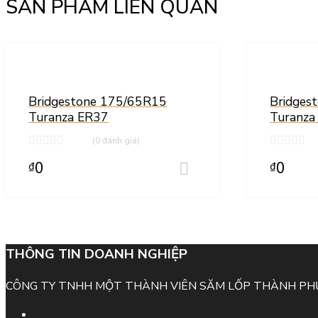
SẢN PHẨM LIÊN QUAN
Thêm vào yêu thích
Thêm vào so sánh
Bridgestone 175/65R15
Bridges
Turanza ER37
Turanza
(0 đánh giá)
0
0
₫
₫
Thêm vào giỏ hàng
THÔNG TIN DOANH NGHIỆP
CÔNG TY TNHH MỘT THÀNH VIÊN SĂM LỐP THÀNH P