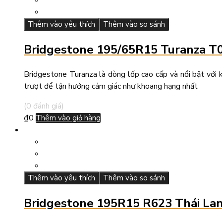
Thêm vào yêu thích
Thêm vào so sánh
Bridgestone 195/65R15 Turanza T
Bridgestone Turanza là dòng lốp cao cấp và nổi bật với k
trượt để tận hưởng cảm giác như khoang hạng nhất
(0 đánh giá)
₫
0
Thêm vào giỏ hàng
Thêm vào yêu thích
Thêm vào so sánh
Bridgestone 195R15 R623 Thái La