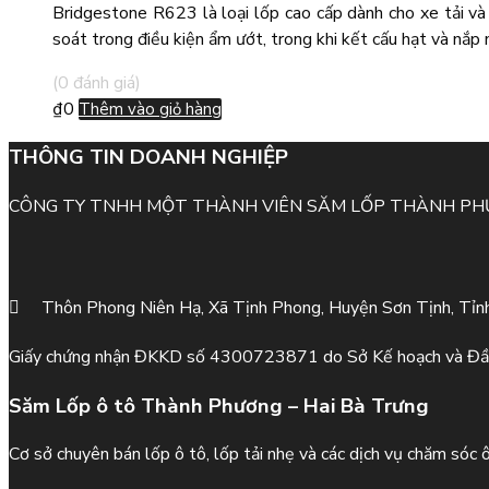
Bridgestone R623 là loại lốp cao cấp dành cho xe tải và
soát trong điều kiện ẩm ướt, trong khi kết cấu hạt và nắp m
(0 đánh giá)
₫
0
Thêm vào giỏ hàng
THÔNG TIN DOANH NGHIỆP
CÔNG TY TNHH MỘT THÀNH VIÊN SĂM LỐP THÀNH P
Thôn Phong Niên Hạ, Xã Tịnh Phong, Huyện Sơn Tịnh, Tỉn
Giấy chứng nhận ĐKKD số 4300723871 do Sở Kế hoạch và Đầ
Săm Lốp ô tô Thành Phương – Hai Bà Trưng
Cơ sở chuyên bán lốp ô tô, lốp tải nhẹ và các dịch vụ chăm sóc 