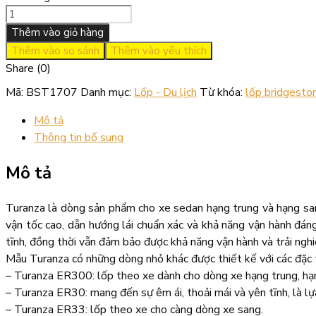
Bridgestone
215-
Thêm vào giỏ hàng
60-
Thêm vào so sánh
Thêm vào yêu thích
17
Share (0)
Turanza
Mã:
BST1707
Danh mục:
Lốp - Du lịch
Từ khóa:
lốp bridgesto
Indo
số
Mô tả
lượng
Thông tin bổ sung
Mô tả
Turanza là dòng sản phẩm cho xe sedan hạng trung và hạng sang.
vận tốc cao, dẫn hướng lái chuẩn xác và khả năng vận hành đán
tĩnh, đồng thời vẫn đảm bảo được khả năng vận hành và trải nghi
Mẫu Turanza có những dòng nhỏ khác được thiết kế với các đặc 
– Turanza ER300: lốp theo xe dành cho dòng xe hạng trung, hạ
– Turanza ER30: mang đến sự êm ái, thoải mái và yên tĩnh, là l
– Turanza ER33: lốp theo xe cho càng dòng xe sang.