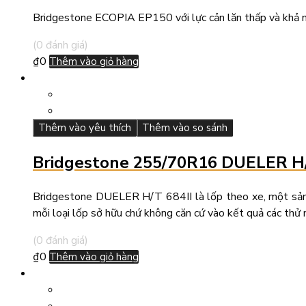
Bridgestone ECOPIA EP150 với lực cản lăn thấp và khả nă
(0 đánh giá)
₫
0
Thêm vào giỏ hàng
Thêm vào yêu thích
Thêm vào so sánh
Bridgestone 255/70R16 DUELER H/
Bridgestone DUELER H/T 684II là lốp theo xe, một sản 
mỗi loại lốp sở hữu chứ không căn cứ vào kết quả các thử
(0 đánh giá)
₫
0
Thêm vào giỏ hàng