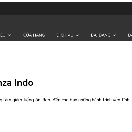
IỆU
CỬA HÀNG
DỊCH VỤ
BÀI ĐĂNG
B
za Indo
g làm giảm tiếng ồn, đem đến cho bạn những hành trình yên tĩnh, ê