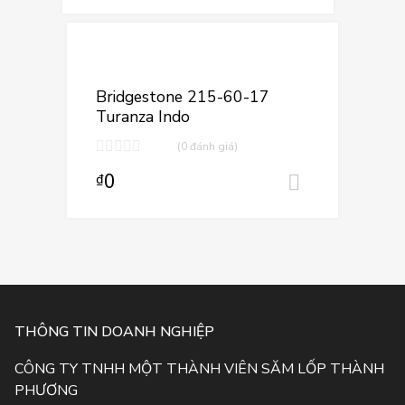
Thêm vào yêu
Thêm vào so sá
Bridgestone 215-60-17
Turanza Indo
(0 đánh giá)
0
₫
Thêm vào
THÔNG TIN DOANH NGHIỆP
CÔNG TY TNHH MỘT THÀNH VIÊN SĂM LỐP THÀNH
PHƯƠNG