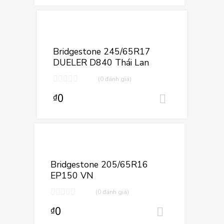
Thêm vào yêu
Thêm vào so sá
Bridgestone 245/65R17
DUELER D840 Thái Lan
(0 đánh giá)
0
₫
Thêm vào
Thêm vào yêu 
Thêm vào so sán
Bridgestone 205/65R16
EP150 VN
(0 đánh giá)
0
₫
Thêm vào 