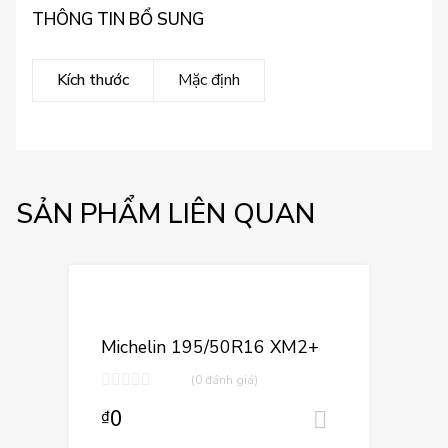
THÔNG TIN BỔ SUNG
Kích thước
Mặc định
SẢN PHẨM LIÊN QUAN
Thêm vào yêu 
Thêm vào so sán
Michelin 195/50R16 XM2+
(0 đánh giá)
0
₫
Thêm vào 