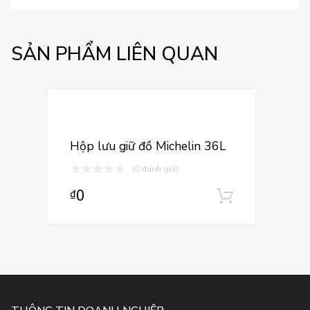
SẢN PHẨM LIÊN QUAN
Thêm vào yêu
Thêm vào so sán
Hộp lưu giữ đồ Michelin 36L
(0 đánh giá)
0
₫
Thêm vào