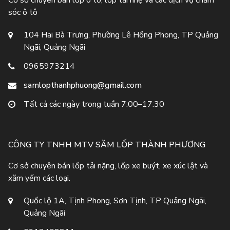
Cơ sở chuyên bán lốp ô tô, lốp tải nhẹ và các dịch vụ chăm
sóc ô tô
104 Hai Bà Trưng, Phường Lê Hồng Phong, TP Quảng
Ngãi, Quảng Ngãi
0965973214
samlopthanhphuong@gmail.com
Tất cả các ngày trong tuần 7:00–17:30
CÔNG TY TNHH MTV SĂM LỐP THÀNH PHƯƠNG
Cơ sở chuyên bán lốp tải nặng, lốp xe buýt, xe xúc lật và
xăm yếm các loại.
Quốc lộ 1A, Tịnh Phong, Sơn Tịnh, TP Quảng Ngãi,
Quảng Ngãi