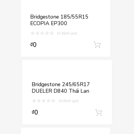
Thêm vào yêu
Thêm vào so sán
Bridgestone 185/55R15
ECOPIA EP300
(0 đánh giá)
0
₫
Thêm vào
Thêm vào yê
Thêm vào so sá
Bridgestone 245/65R17
DUELER D840 Thái Lan
(0 đánh giá)
0
₫
Thêm và