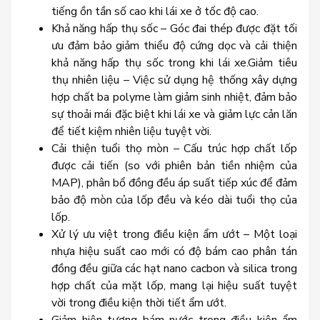
tiếng ồn tần số cao khi lái xe ở tốc độ cao.
Khả năng hấp thụ sốc – Góc đai thép được đặt tối
ưu đảm bảo giảm thiểu độ cứng dọc và cải thiện
khả năng hấp thụ sốc trong khi lái xe.Giảm tiêu
thụ nhiên liệu – Việc sử dụng hệ thống xây dựng
hợp chất ba polyme làm giảm sinh nhiệt, đảm bảo
sự thoải mái đặc biệt khi lái xe và giảm lực cản lăn
để tiết kiệm nhiên liệu tuyệt vời.
Cải thiện tuổi thọ mòn – Cấu trúc hợp chất lốp
được cải tiến (so với phiên bản tiền nhiệm của
MAP), phân bổ đồng đều áp suất tiếp xúc để đảm
bảo độ mòn của lốp đều và kéo dài tuổi thọ của
lốp.
Xử lý ưu việt trong điều kiện ẩm ướt – Một loại
nhựa hiệu suất cao mới có độ bám cao phân tán
đồng đều giữa các hạt nano cacbon và silica trong
hợp chất của mặt lốp, mang lại hiệu suất tuyệt
vời trong điều kiện thời tiết ẩm ướt.
Giảm hiện tượng bám nước trong điều kiện ẩm