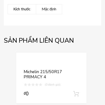
Kích thước
Mặc định
SẢN PHẨM LIÊN QUAN
Thêm vào yêu
Thêm vào so sán
Michelin 215/50R17
PRIMACY 4
(0 đánh giá)
0
₫
Thêm vào