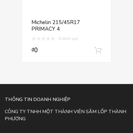
Thêm vào yê
Thêm vào so sá
Michelin 215/45R17
PRIMACY 4
(0 đánh giá)
0
₫
Thêm và
THÔNG TIN DOANH NGHIỆP
CÔNG TY TNHH MỘT THÀNH VIÊN SĂM LỐP THÀNH
PHƯƠNG