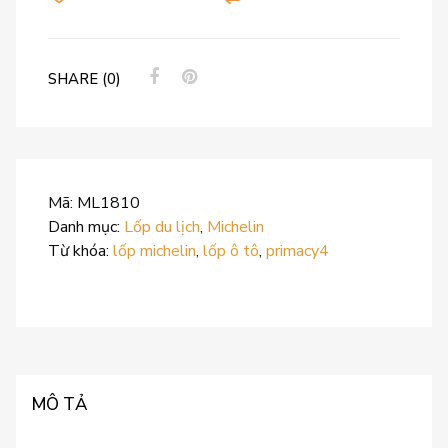
SHARE (0)
Mã:
ML1810
Danh mục:
Lốp du lịch
,
Michelin
Từ khóa:
lốp michelin
,
lốp ô tô
,
primacy4
MÔ TẢ