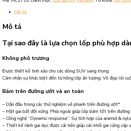
Mã:
ML1718
Danh mục:
Lốp du lịch
,
Michelin
Từ khóa:
lốp mich
Mô tả
Mô tả
Tại sao đây là lựa chọn lốp phù hợp d
Không phô trương
Được thiết kế tinh xảo cho các dòng SUV sang trọng
Cảm nhận sự khác biệt đến từ hông lốp ấn tượng. Vẻ đẹp lôi cu
Bám trên đường ướt và an toàn
– Dẫn đầu trong các thử nghiệm về phanh trên đường ướt*
– Mặt gai bất đối xứng: Phía ngoài giúp lốp bám tốt trên đường
– Công nghệ “Dynamic response”: Sự tích hợp của aramid & nylon 
– Thiết kế rãnh gai dọc được cải tiến giúp các khối gai cứng cáp