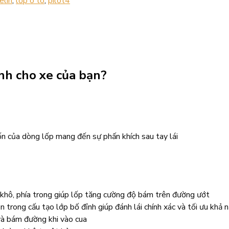
elin
,
lốp ô tô
,
pilot4
ành cho xe của bạn?
ốn của dòng lốp mang đến sự phấn khích sau tay lái
 khô, phía trong giúp lốp tăng cường độ bám trên đường ướt
trong cấu tạo lớp bố đỉnh giúp đánh lái chính xác và tối ưu khả n
 và bám đường khi vào cua