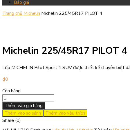
Báo giá
Trang chủ
Michelin
Michelin 225/45R17 PILOT 4
Michelin 225/45R17 PILOT 4
Lốp MICHELIN Pilot Sport 4 SUV được thiết kế chuyên biệt dàn
₫
0
Còn hàng
Thêm vào giỏ hàng
Thêm vào so sánh
Thêm vào yêu thích
Share (0)