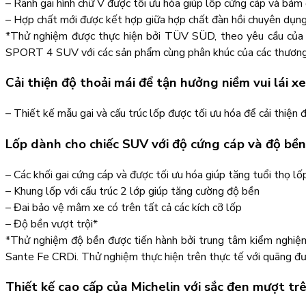
– Rãnh gai hình chữ V được tối ưu hóa giúp lốp cứng cáp và bá
– Hợp chất mới được kết hợp giữa hợp chất đàn hồi chuyên dụng
*Thử nghiệm được thực hiện bởi TÜV SÜD, theo yêu cầu của
SPORT 4 SUV với các sản phẩm cùng phân khúc của các thương h
Cải thiện độ thoải mái để tận hưởng niềm vui lái xe
– Thiết kế mẫu gai và cấu trúc lốp được tối ưu hóa để cải thiệ
Lốp dành cho chiếc SUV với độ cứng cáp và độ bền
– Các khối gai cứng cáp và được tối ưu hóa giúp tăng tuổi thọ lố
– Khung lốp với cấu trúc 2 lớp giúp tăng cường độ bền
– Đai bảo vệ mâm xe có trên tất cả các kích cỡ lốp
– Độ bền vượt trội*
*Thử nghiệm độ bền được tiến hành bởi trung tâm kiểm nghi
Sante Fe CRDi. Thử nghiệm thực hiện trên thực tế với quãng đ
Thiết kế cao cấp của Michelin với sắc đen mượt tr