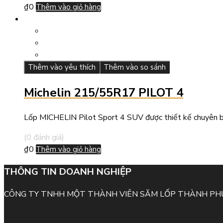
₫
0
Thêm vào giỏ hàng
Thêm vào yêu thích
Thêm vào so sánh
Michelin 215/55R17 PILOT 4
Lốp MICHELIN Pilot Sport 4 SUV được thiết kế chuyên biệ
(0 đánh giá)
₫
0
Thêm vào giỏ hàng
THÔNG TIN DOANH NGHIỆP
CÔNG TY TNHH MỘT THÀNH VIÊN SĂM LỐP THÀNH P