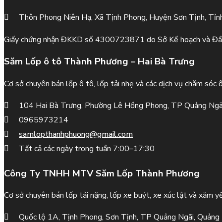
Thôn Phong Niên Hạ, Xã Tịnh Phong, Huyện Sơn Tịnh, Tỉn
Giấy chứng nhận ĐKKD số 4300723871 do Sở Kế hoạch và Đầ
Săm Lốp ô tô Thành Phương – Hai Bà Trưng
Cơ sở chuyên bán lốp ô tô, lốp tải nhẹ và các dịch vụ chăm sóc 
104 Hai Bà Trưng, Phường Lê Hồng Phong, TP Quảng Ngã
0965973214
samlopthanhphuong@gmail.com
Tất cả các ngày trong tuần 7:00–17:30
Công Ty TNHH MTV Săm Lốp Thành Phương
Cơ sở chuyên bán lốp tải nặng, lốp xe buýt, xe xúc lật và xăm yế
Quốc lộ 1A, Tịnh Phong, Sơn Tịnh, TP Quảng Ngãi, Quảng