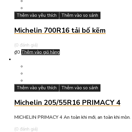
Thêm vào yêu thích
Thêm vào so sánh
Michelin 700R16 tải bố kẽm
(0 đánh giá)
₫
0
Thêm vào giỏ hàng
Thêm vào yêu thích
Thêm vào so sánh
Michelin 205/55R16 PRIMACY 4
MICHELIN PRIMACY 4 An toàn khi mới, an toàn khi mòn. Hi
(0 đánh giá)