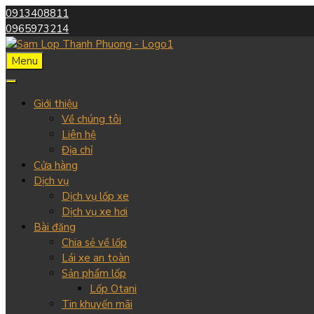
0913408811
0965973214
Menu
Giới thiệu
Về chúng tôi
Liên hệ
Địa chỉ
Cửa hàng
Dịch vụ
Dịch vụ lốp xe
Dịch vụ xe hơi
Bài đăng
Chia sẻ về lốp
Lái xe an toàn
Sản phẩm lốp
Lốp Otani
Tin khuyến mãi