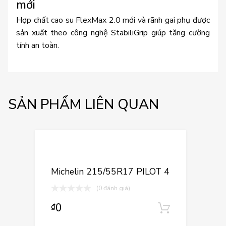
mới
Hợp chất cao su FlexMax 2.0 mới và rãnh gai phụ được
sản xuất theo công nghệ StabiliGrip giúp tăng cường
tính an toàn.
SẢN PHẨM LIÊN QUAN
Thêm vào yêu
Thêm vào so sán
Michelin 215/55R17 PILOT 4
(0 đánh giá)
0
₫
Thêm vào