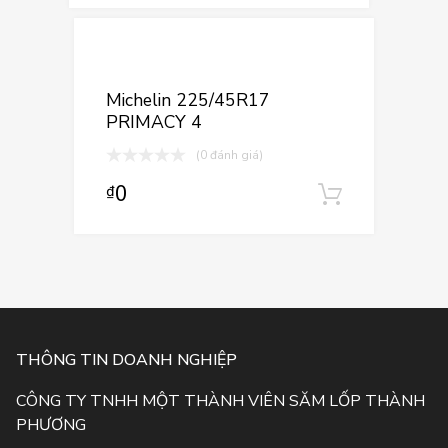
Thêm vào yê
Thêm vào so sá
Michelin 225/45R17
PRIMACY 4
(0 đánh giá)
0
₫
Thêm và
THÔNG TIN DOANH NGHIỆP
CÔNG TY TNHH MỘT THÀNH VIÊN SĂM LỐP THÀNH
PHƯƠNG