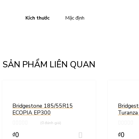
Kích thước
Mặc định
SẢN PHẨM LIÊN QUAN
Thêm vào yêu thích
Thêm vào so sánh
Bridgestone 185/55R15
Bridges
ECOPIA EP300
Turanza
(0 đánh giá)
0
0
₫
₫
Thêm vào giỏ hàng