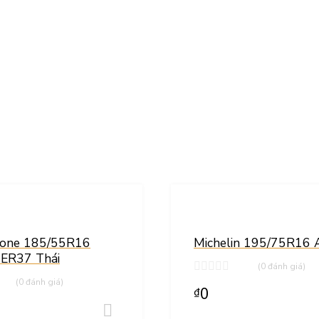
Thêm vào yêu thích
Thêm vào so sánh
tone 185/55R16
Michelin 195/75R16 A
 ER37 Thái
(0 đánh giá)
(0 đánh giá)
0
₫
Thêm vào giỏ hàng