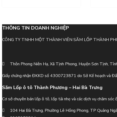
THÔNG TIN DOANH NGHIỆP
CÔNG TY TNHH MỘT THÀNH VIÊN SĂM LỐP THÀNH P
Thôn Phong Niên Hạ, Xã Tịnh Phong, Huyện Sơn Tịnh, Tỉn
Giấy chứng nhận ĐKKD số 4300723871 do Sở Kế hoạch và Đầ
Săm Lốp ô tô Thành Phương – Hai Bà Trưng
Cơ sở chuyên bán lốp ô tô, lốp tải nhẹ và các dịch vụ chăm sóc 
104 Hai Bà Trưng, Phường Lê Hồng Phong, TP Quảng Ngã