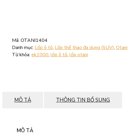
Mã:
OTANI1404
Danh mục:
Lốp ô tô
,
Lốp thể thao đa dụng (SUV)
,
Otani
Từ khóa:
ek1000
,
lốp ô tô
,
lốp otani
MÔ TẢ
THÔNG TIN BỔ SUNG
MÔ TẢ