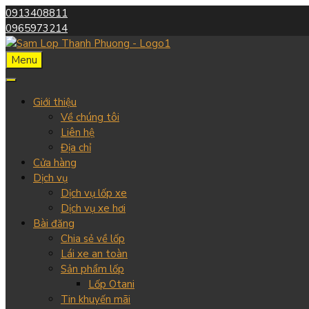
0913408811
0965973214
Menu
Giới thiệu
Về chúng tôi
Liên hệ
Địa chỉ
Cửa hàng
Dịch vụ
Dịch vụ lốp xe
Dịch vụ xe hơi
Bài đăng
Chia sẻ về lốp
Lái xe an toàn
Sản phẩm lốp
Lốp Otani
Tin khuyến mãi