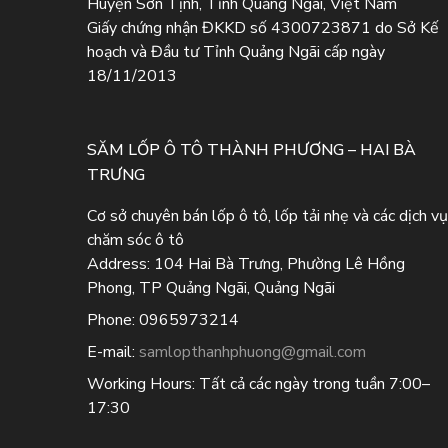
Huyện Sơn Tịnh, Tỉnh Quảng Ngãi, Việt Nam
Giấy chứng nhận ĐKKD số 4300723871 do Sở Kế
hoạch và Đầu tư Tỉnh Quảng Ngãi cấp ngày
18/11/2013
SĂM LỐP Ô TÔ THÀNH PHƯƠNG – HAI BÀ
TRƯNG
Cơ sở chuyên bán lốp ô tô, lốp tải nhẹ và các dịch vụ
chăm sóc ô tô
Address:
104 Hai Bà Trưng, Phường Lê Hồng
Phong, TP Quảng Ngãi, Quảng Ngãi
Phone:
0965973214
E-mail:
samlopthanhphuong@gmail.com
Working Hours:
Tất cả các ngày trong tuần 7:00–
17:30