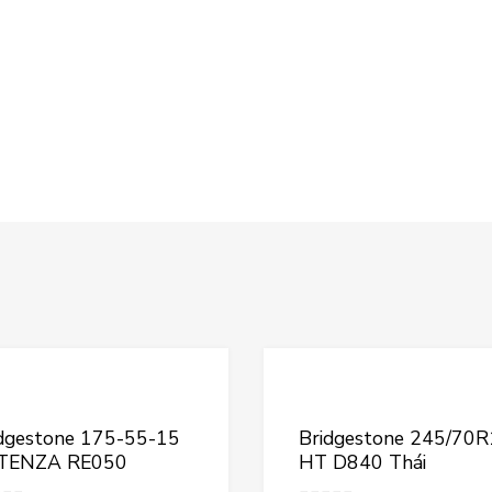
ích
Thêm vào yêu thích
h
Thêm vào so sánh
dgestone 175-55-15
Bridgestone 245/70
TENZA RE050
HT D840 Thái