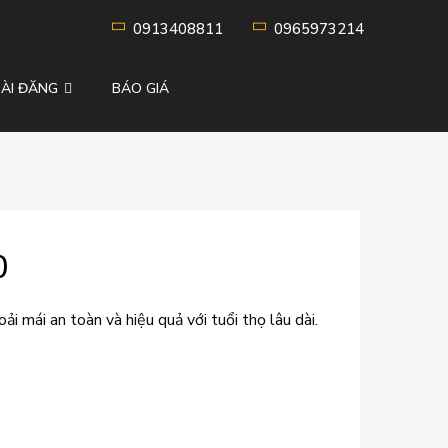
0913408811
0965973214
Skip
BÀI ĐĂNG
BÁO GIÁ
to
content
0
i mái an toàn và hiệu quả với tuổi thọ lâu dài.