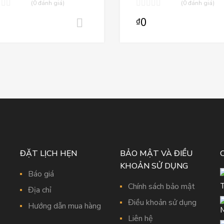
(0 đánh giá)
(0 đánh giá)
0
₫
ỏ hàng
Thêm vào giỏ hàng
ĐẶT LỊCH HẸN
BẢO MẬT VÀ ĐIỀU
KHOẢN SỬ DỤNG
Báo giá
Chính sách bảo mật
Địa chỉ
Điều khoản sử dụng
Hướng dẫn mua hàng
Liên hệ