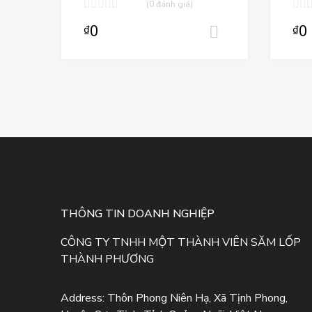
(0 đánh giá)
0
0
₫
₫
Thêm vào gi
THÔNG TIN DOANH NGHIỆP
CÔNG TY TNHH MỘT THÀNH VIÊN SĂM LỐP
THÀNH PHƯƠNG
Address:
Thôn Phong Niên Hạ, Xã Tịnh Phong,