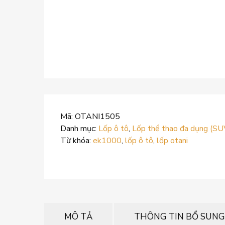
Mã:
OTANI1505
Danh mục:
Lốp ô tô
,
Lốp thể thao đa dụng (SU
Từ khóa:
ek1000
,
lốp ô tô
,
lốp otani
MÔ TẢ
THÔNG TIN BỔ SUNG