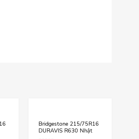
Thêm vào yêu thích
Thêm vào yêu t
Thêm vào so sánh
Thêm vào so sá
R16
Bridgestone 215/75R16
DURAVIS R630 Nhật