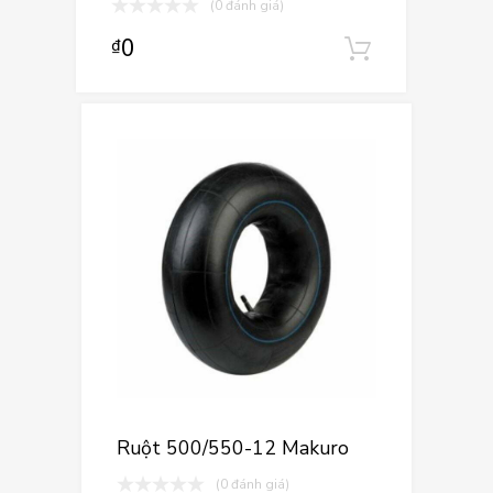
(0 đánh giá)
0
₫
Thêm vào
Ruột 500/550-12 Makuro
(0 đánh giá)