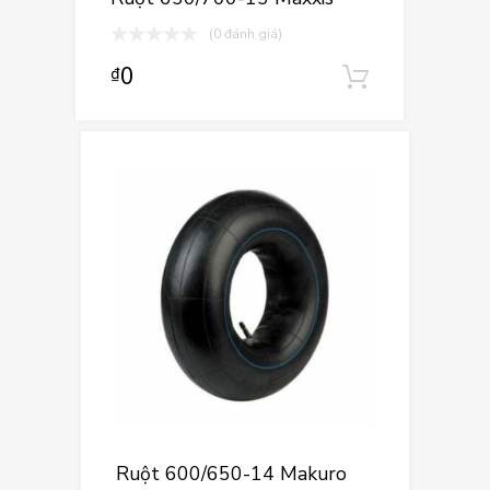
(0 đánh giá)
0
₫
Thêm vào
Ruột 600/650-14 Makuro