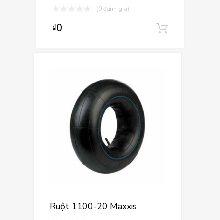
(0 đánh giá)
0
₫
Thêm và
Ruột 1100-20 Maxxis