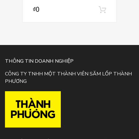
0
₫
Thêm và
THÔNG TIN DOANH NGHIỆP
CÔNG TY TNHH MỘT THÀNH VIÊN SĂM LỐP THÀNH
PHƯƠNG