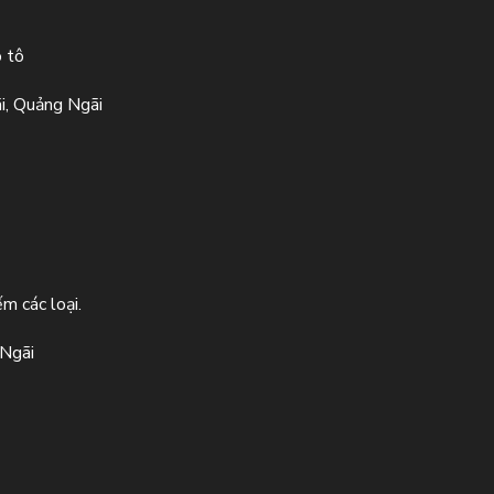
ô tô
i, Quảng Ngãi
m các loại.
 Ngãi