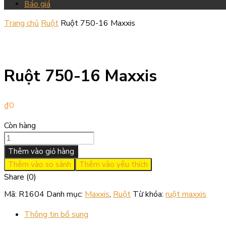
Báo giá
Trang chủ
Ruột
Ruột 750-16 Maxxis
Ruột 750-16 Maxxis
₫
0
Còn hàng
Thêm vào giỏ hàng
Thêm vào so sánh
Thêm vào yêu thích
Share (0)
Mã:
R1604
Danh mục:
Maxxis
,
Ruột
Từ khóa:
ruột maxxis
Thông tin bổ sung