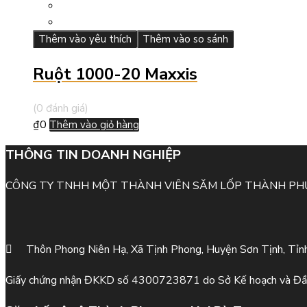
Thêm vào yêu thích
Thêm vào so sánh
Ruột 1000-20 Maxxis
(0 đánh giá)
₫
0
Thêm vào giỏ hàng
THÔNG TIN DOANH NGHIỆP
CÔNG TY TNHH MỘT THÀNH VIÊN SĂM LỐP THÀNH P
Thôn Phong Niên Hạ, Xã Tịnh Phong, Huyện Sơn Tịnh, Tỉn
Giấy chứng nhận ĐKKD số 4300723871 do Sở Kế hoạch và Đầ