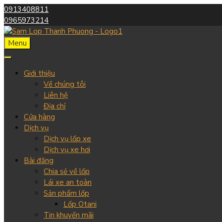
0913408811
0965973214
Menu
Giới thiệu
Về chúng tôi
Liên hệ
Địa chỉ
Cửa hàng
Dịch vụ
Dịch vụ lốp xe
Dịch vụ xe hơi
Bài đăng
Chia sẻ về lốp
Lái xe an toàn
Sản phẩm lốp
Lốp Otani
Tin khuyến mãi