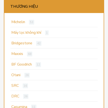
THƯƠNG HIỆU
Michelin
53
Máy lọc không khí
1
Bridgestone
42
Maxxis
68
BF Goodrich
12
Otani
26
SRC
16
DRC
26
Casumina
11