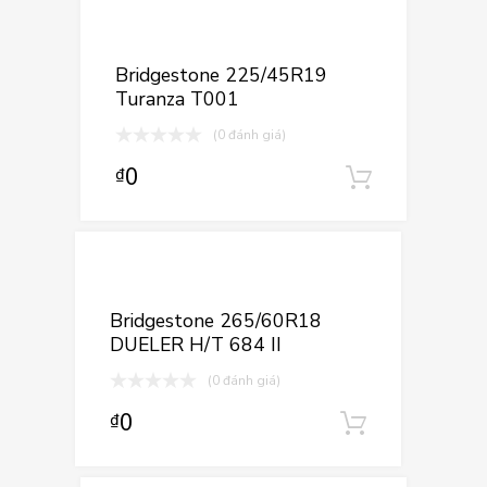
Thêm vào yê
Thêm vào so sá
Bridgestone 225/45R19
Turanza T001
(0 đánh giá)
0
₫
Thêm và
Thêm vào yêu
Thêm vào so sán
Bridgestone 265/60R18
DUELER H/T 684 II
(0 đánh giá)
0
₫
Thêm vào