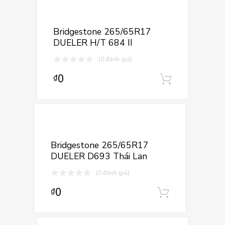
Thêm vào yê
Thêm vào so sá
Bridgestone 265/65R17
DUELER H/T 684 II
(0 đánh giá)
0
₫
Thêm và
Thêm vào yêu
Thêm vào so sán
Bridgestone 265/65R17
DUELER D693 Thái Lan
(0 đánh giá)
0
₫
Thêm vào