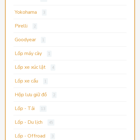
Yokohama
3
Pirelli
2
Goodyear
1
Lốp máy cày
1
Lốp xe xúc lật
4
Lốp xe cẩu
1
Hộp lưu giữ đồ
2
Lốp - Tải
13
Lốp - Du lịch
45
Lốp - Offroad
3