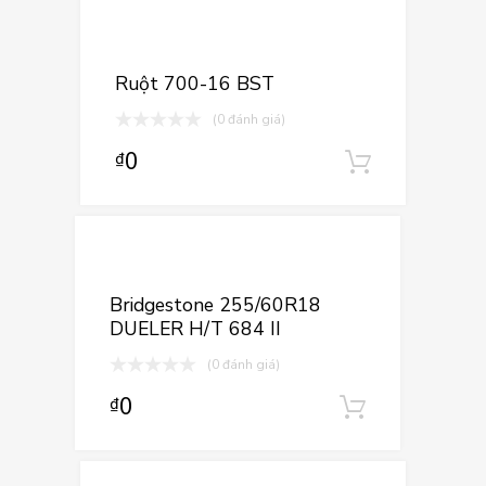
Thêm vào yê
Thêm vào so sá
Ruột 700-16 BST
(0 đánh giá)
0
₫
Thêm và
Thêm vào yêu
Thêm vào so sán
Bridgestone 255/60R18
DUELER H/T 684 II
(0 đánh giá)
0
₫
Thêm vào