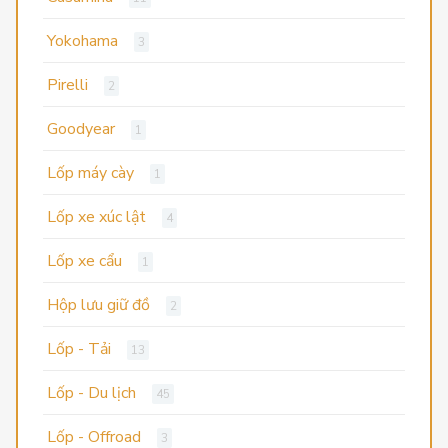
Yokohama
3
Pirelli
2
Goodyear
1
Lốp máy cày
1
Lốp xe xúc lật
4
Lốp xe cẩu
1
Hộp lưu giữ đồ
2
Lốp - Tải
13
Lốp - Du lịch
45
Lốp - Offroad
3