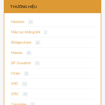
THƯƠNG HIỆU
Michelin
53
Máy lọc không khí
1
Bridgestone
42
Maxxis
68
BF Goodrich
12
Otani
26
SRC
16
DRC
26
Casumina
11