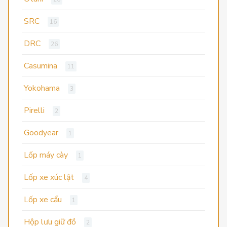
SRC
16
DRC
26
Casumina
11
Yokohama
3
Pirelli
2
Goodyear
1
Lốp máy cày
1
Lốp xe xúc lật
4
Lốp xe cẩu
1
Hộp lưu giữ đồ
2