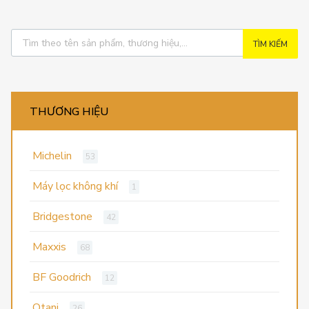
TÌM KIẾM
THƯƠNG HIỆU
Michelin
53
Máy lọc không khí
1
Bridgestone
42
Maxxis
68
BF Goodrich
12
Otani
26