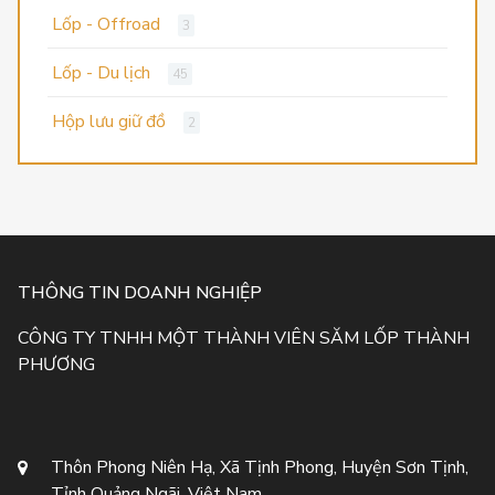
Lốp - Offroad
3
Lốp - Du lịch
45
Hộp lưu giữ đồ
2
THÔNG TIN DOANH NGHIỆP
CÔNG TY TNHH MỘT THÀNH VIÊN SĂM LỐP THÀNH
PHƯƠNG
Thôn Phong Niên Hạ, Xã Tịnh Phong, Huyện Sơn Tịnh,
Tỉnh Quảng Ngãi, Việt Nam