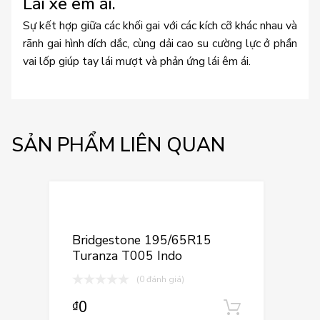
Lái xe êm ái.
Sự kết hợp giữa các khối gai với các kích cỡ khác nhau và
rãnh gai hình dích dắc, cùng dải cao su cường lực ở phần
vai lốp giúp tay lái mượt và phản ứng lái êm ái.
SẢN PHẨM LIÊN QUAN
Thêm vào yêu
Thêm vào so sán
Bridgestone 195/65R15
Turanza T005 Indo
(0 đánh giá)
0
₫
Thêm vào