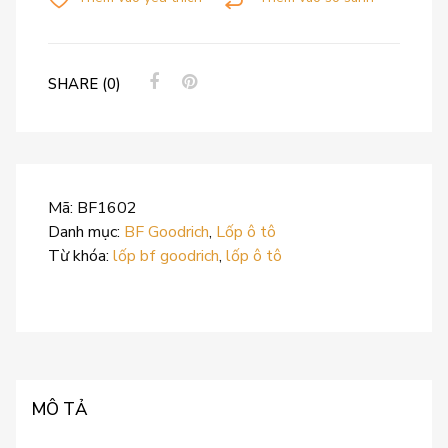
SHARE (0)
Mã:
BF1602
Danh mục:
BF Goodrich
,
Lốp ô tô
Từ khóa:
lốp bf goodrich
,
lốp ô tô
MÔ TẢ