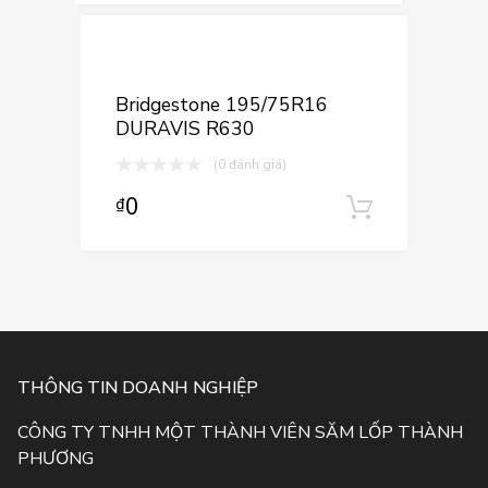
Thêm vào yê
Thêm vào so sá
Bridgestone 195/75R16
DURAVIS R630
(0 đánh giá)
0
₫
Thêm và
THÔNG TIN DOANH NGHIỆP
CÔNG TY TNHH MỘT THÀNH VIÊN SĂM LỐP THÀNH
PHƯƠNG