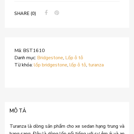
SHARE (0)
Mã:
BST1610
Danh mục:
Bridgestone
,
Lốp ô tô
Từ khóa:
lốp bridgestone
,
lốp ô tô
,
turanza
MÔ TẢ
Turanza là dòng sản phẩm cho xe sedan hạng trung và
hạng sang. Đây là dòng lốp nổi tiếng với sự êm ái và an