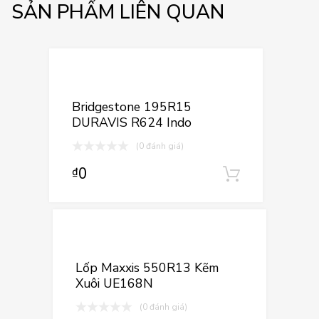
SẢN PHẨM LIÊN QUAN
Thêm vào yêu
Thêm vào so sán
Bridgestone 195R15
DURAVIS R624 Indo
(0 đánh giá)
0
₫
Thêm vào
Thêm vào yê
Thêm vào so sá
Lốp Maxxis 550R13 Kẽm
Xuôi UE168N
(0 đánh giá)