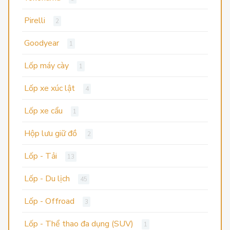
Pirelli
2
Goodyear
1
Lốp máy cày
1
Lốp xe xúc lật
4
Lốp xe cẩu
1
Hộp lưu giữ đồ
2
Lốp - Tải
13
Lốp - Du lịch
45
Lốp - Offroad
3
Lốp - Thể thao đa dụng (SUV)
1