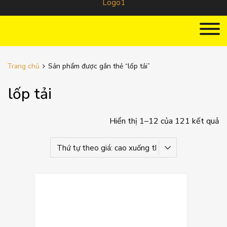
Trang chủ
Sản phẩm được gắn thẻ “lốp tải”
lốp tải
Hiển thị 1–12 của 121 kết quả
Thêm vào yêu
Thêm vào so sán