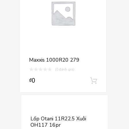
Maxxis 1000R20 279
(0 đánh giá)
0
₫
Thêm vào
Thêm vào yê
Thêm vào so sá
Lốp Otani 11R22.5 Xuôi
OH117 16pr