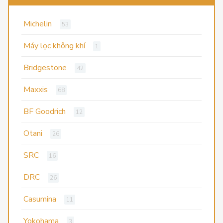
Michelin
53
Máy lọc không khí
1
Bridgestone
42
Maxxis
68
BF Goodrich
12
Otani
26
SRC
16
DRC
26
Casumina
11
Yokohama
3