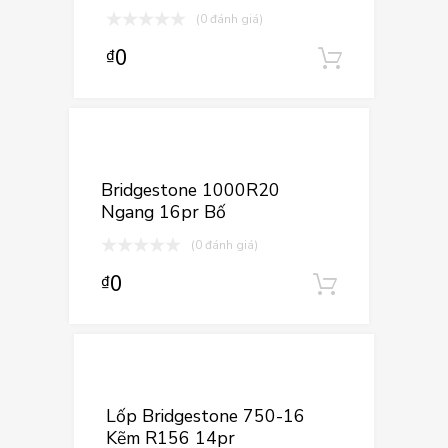
(0 đánh giá)
0
₫
Thêm và
Thêm vào yêu
Thêm vào so sán
Bridgestone 1000R20
Ngang 16pr Bố
(0 đánh giá)
0
₫
Thêm vào
Thêm vào yê
Thêm vào so sá
Lốp Bridgestone 750-16
Kẽm R156 14pr