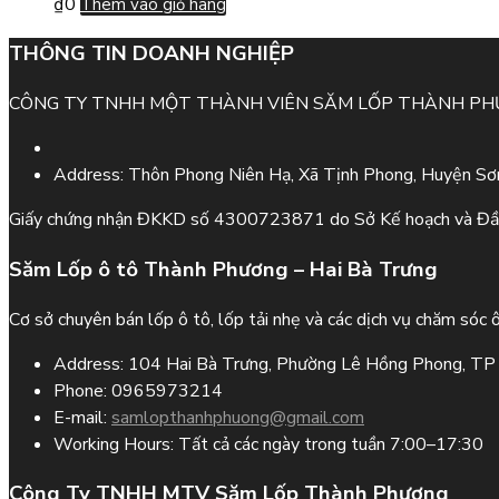
₫
0
Thêm vào giỏ hàng
THÔNG TIN DOANH NGHIỆP
CÔNG TY TNHH MỘT THÀNH VIÊN SĂM LỐP THÀNH P
Address:
Thôn Phong Niên Hạ, Xã Tịnh Phong, Huyện Sơn
Giấy chứng nhận ĐKKD số 4300723871 do Sở Kế hoạch và Đầ
Săm Lốp ô tô Thành Phương – Hai Bà Trưng
Cơ sở chuyên bán lốp ô tô, lốp tải nhẹ và các dịch vụ chăm sóc 
Address:
104 Hai Bà Trưng, Phường Lê Hồng Phong, TP 
Phone:
0965973214
E-mail:
samlopthanhphuong@gmail.com
Working Hours:
Tất cả các ngày trong tuần 7:00–17:30
Công Ty TNHH MTV Săm Lốp Thành Phương