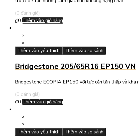
trượt để tận hưởng cảm giác như khoang hạng nhất
(0 đánh giá)
₫
0
Thêm vào giỏ hàng
Thêm vào yêu thích
Thêm vào so sánh
Bridgestone 205/65R16 EP150 VN
Bridgestone ECOPIA EP150 với lực cản lăn thấp và khả nă
(0 đánh giá)
₫
0
Thêm vào giỏ hàng
Thêm vào yêu thích
Thêm vào so sánh