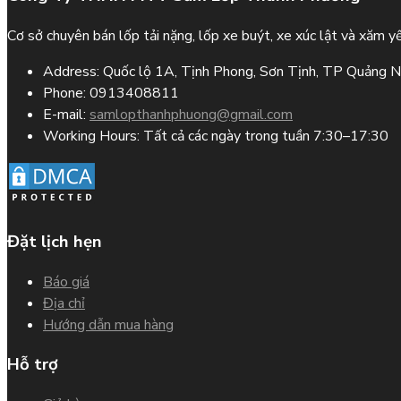
Cơ sở chuyên bán lốp tải nặng, lốp xe buýt, xe xúc lật và xăm yế
Address:
Quốc lộ 1A, Tịnh Phong, Sơn Tịnh, TP Quảng N
Phone:
0913408811
E-mail:
samlopthanhphuong@gmail.com
Working Hours:
Tất cả các ngày trong tuần 7:30–17:30
Đặt lịch hẹn
Báo giá
Địa chỉ
Hướng dẫn mua hàng
Hỗ trợ