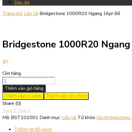
Báo giá
Trang chủ
Lốp tải
Bridgestone 1000R20 Ngang 16pr Bố
Bridgestone 1000R20 Ngang
₫
0
Còn hàng
Thêm vào giỏ hàng
Thêm vào so sánh
Thêm vào yêu thích
Share (0)
Total: 0
Total: 0
Mã:
BST102001
Danh mục:
Lốp tải
Từ khóa:
lốp bridgestone
,
Thông tin bổ sung