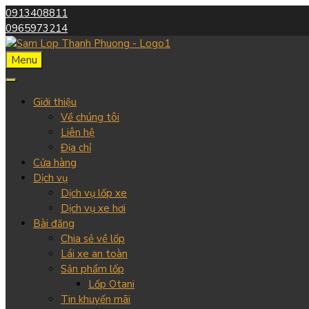
0913408811
0965973214
Menu
Giới thiệu
Về chúng tôi
Liên hệ
Địa chỉ
Cửa hàng
Dịch vụ
Dịch vụ lốp xe
Dịch vụ xe hơi
Bài đăng
Chia sẻ về lốp
Lái xe an toàn
Sản phẩm lốp
Lốp Otani
Tin khuyến mãi