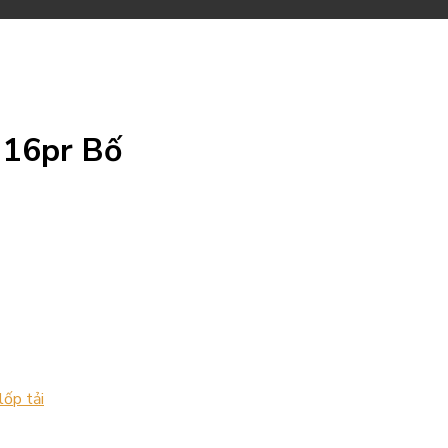
 16pr Bố
lốp tải