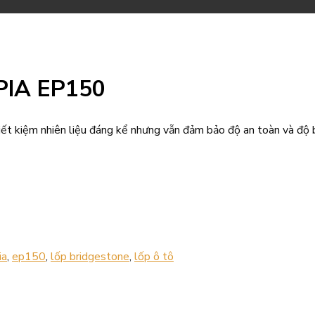
PIA EP150
t kiệm nhiên liệu đáng kể nhưng vẫn đảm bảo độ an toàn và độ b
ia
,
ep150
,
lốp bridgestone
,
lốp ô tô