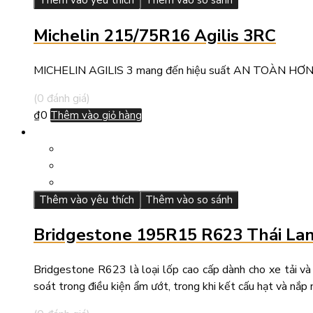
Michelin 215/75R16 Agilis 3RC
MICHELIN AGILIS 3 mang đến hiệu suất AN TOÀN HƠN và 
(0 đánh giá)
₫
0
Thêm vào giỏ hàng
Thêm vào yêu thích
Thêm vào so sánh
Bridgestone 195R15 R623 Thái La
Bridgestone R623 là loại lốp cao cấp dành cho xe tải và
soát trong điều kiện ẩm ướt, trong khi kết cấu hạt và nắp m