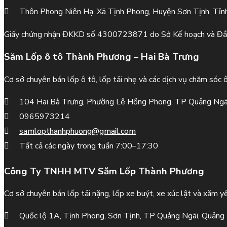
Thôn Phong Niên Hạ, Xã Tịnh Phong, Huyện Sơn Tịnh, Tỉn
Giấy chứng nhận ĐKKD số 4300723871 do Sở Kế hoạch và Đầ
Săm Lốp ô tô Thành Phương – Hai Bà Trưng
Cơ sở chuyên bán lốp ô tô, lốp tải nhẹ và các dịch vụ chăm sóc 
104 Hai Bà Trưng, Phường Lê Hồng Phong, TP Quảng Ngã
0965973214
samlopthanhphuong@gmail.com
Tất cả các ngày trong tuần 7:00–17:30
Công Ty TNHH MTV Săm Lốp Thành Phương
Cơ sở chuyên bán lốp tải nặng, lốp xe buýt, xe xúc lật và xăm yế
Quốc lộ 1A, Tịnh Phong, Sơn Tịnh, TP Quảng Ngãi, Quảng