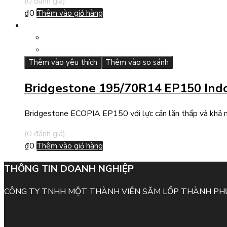
(0 đánh giá)
₫
0
Thêm vào giỏ hàng
Thêm vào yêu thích
Thêm vào so sánh
Bridgestone 195/70R14 EP150 Ind
Bridgestone ECOPIA EP150 với lực cản lăn thấp và khả nă
(0 đánh giá)
₫
0
Thêm vào giỏ hàng
THÔNG TIN DOANH NGHIỆP
CÔNG TY TNHH MỘT THÀNH VIÊN SĂM LỐP THÀNH P