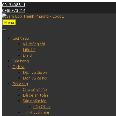
0913408811
0965973214
Menu
Giới thiệu
Về chúng tôi
Liên hệ
Địa chỉ
Cửa hàng
Dịch vụ
Dịch vụ lốp xe
Dịch vụ xe hơi
Bài đăng
Chia sẻ về lốp
Lái xe an toàn
Sản phẩm lốp
Lốp Otani
Tin khuyến mãi