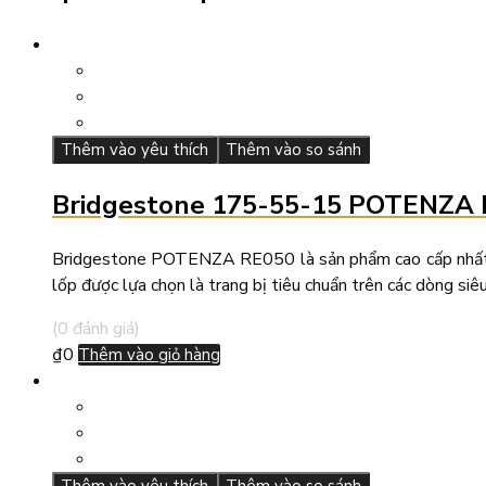
Thêm vào yêu thích
Thêm vào so sánh
Bridgestone 175-55-15 POTENZA
Bridgestone POTENZA RE050 là sản phẩm cao cấp nhất của
lốp được lựa chọn là trang bị tiêu chuẩn trên các dòng s
(0 đánh giá)
₫
0
Thêm vào giỏ hàng
Thêm vào yêu thích
Thêm vào so sánh