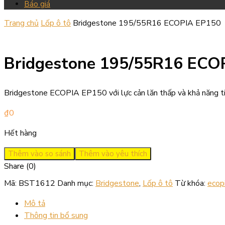
Báo giá
Trang chủ
Lốp ô tô
Bridgestone 195/55R16 ECOPIA EP150
Bridgestone 195/55R16 ECO
Bridgestone ECOPIA EP150 với lực cản lăn thấp và khả năng tiế
₫
0
Hết hàng
Thêm vào so sánh
Thêm vào yêu thích
Share (0)
Mã:
BST1612
Danh mục:
Bridgestone
,
Lốp ô tô
Từ khóa:
ecop
Mô tả
Thông tin bổ sung