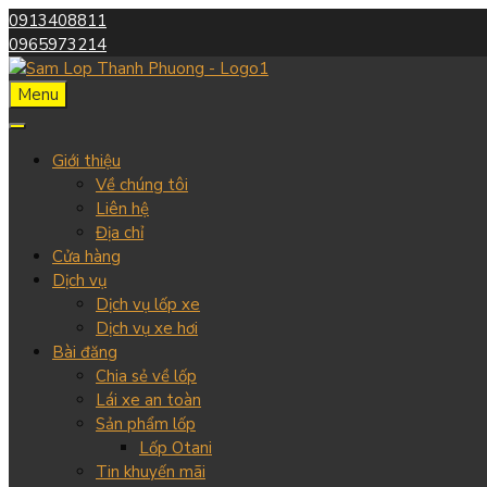
0913408811
0965973214
Menu
Giới thiệu
Về chúng tôi
Liên hệ
Địa chỉ
Cửa hàng
Dịch vụ
Dịch vụ lốp xe
Dịch vụ xe hơi
Bài đăng
Chia sẻ về lốp
Lái xe an toàn
Sản phẩm lốp
Lốp Otani
Tin khuyến mãi