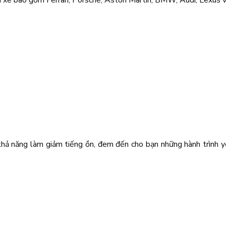
iêu xe bao gồm Ferrari, Porsche, Aston Martin, BMW, Audi, Lexus
hả năng làm giảm tiếng ồn, đem đến cho bạn những hành trình yên