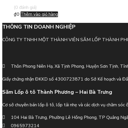
(0 đánh giá)
₫
0
Thêm vào giỏ hàng
THÔNG TIN DOANH NGHIỆP
CÔNG TY TNHH MỘT THÀNH VIÊN SĂM LỐP THÀNH P
Thôn Phong Niên Hạ, Xã Tịnh Phong, Huyện Sơn Tịnh, Tỉn
Giấy chứng nhận ĐKKD số 4300723871 do Sở Kế hoạch và Đầ
Săm Lốp ô tô Thành Phương – Hai Bà Trưng
Cơ sở chuyên bán lốp ô tô, lốp tải nhẹ và các dịch vụ chăm sóc 
104 Hai Bà Trưng, Phường Lê Hồng Phong, TP Quảng Ngã
0965973214