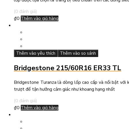
lốp được lựa chọn là trang bị tiêu chuẩn trên các dòng s
(0 đánh giá)
₫
0
Thêm vào giỏ hàng
Thêm vào yêu thích
Thêm vào so sánh
Bridgestone 215/60R16 ER33 TL
Bridgestone Turanza là dòng lốp cao cấp và nổi bật với k
trượt để tận hưởng cảm giác như khoang hạng nhất
(0 đánh giá)
₫
0
Thêm vào giỏ hàng