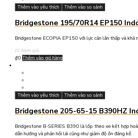
Thêm vào yêu thích
Thêm vào so sánh
Bridgestone 195/70R14 EP150 Ind
Bridgestone ECOPIA EP150 với lực cản lăn thấp và khả nă
(0 đánh giá)
₫
0
Thêm vào giỏ hàng
Thêm vào yêu thích
Thêm vào so sánh
Bridgestone 205-65-15 B390HZ In
Bridgestone B-SERIES B390 là lốp theo xe kết hợp hoàn hả
dẫn hướng và phản hồi lái cũng như giảm độ ồn đáng kể.