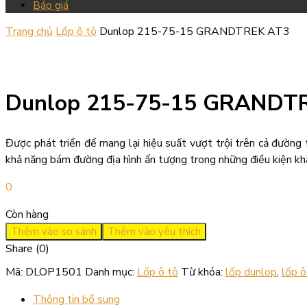
Báo giá
Trang chủ
Lốp ô tô
Dunlop 215-75-15 GRANDTREK AT3
Dunlop 215-75-15 GRANDT
Được phát triển để mang lại hiệu suất vượt trội trên cả đường 
khả năng bám đường địa hình ấn tượng trong những điều kiện khắ
0
Còn hàng
Thêm vào so sánh
Thêm vào yêu thích
Share (0)
Mã:
DLOP1501
Danh mục:
Lốp ô tô
Từ khóa:
lốp dunlop
,
lốp ô
Thông tin bổ sung