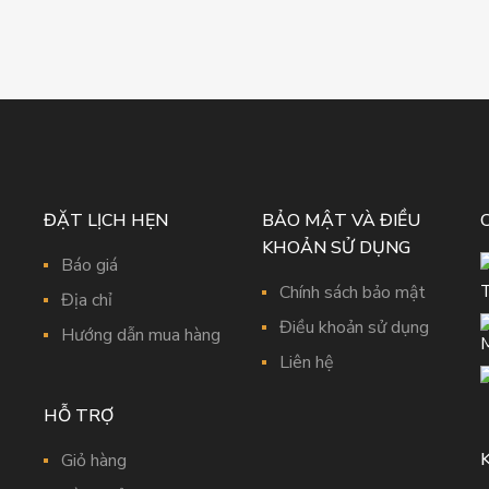
ĐẶT LỊCH HẸN
BẢO MẬT VÀ ĐIỀU
KHOẢN SỬ DỤNG
Báo giá
Chính sách bảo mật
Địa chỉ
Điều khoản sử dụng
Hướng dẫn mua hàng
Liên hệ
HỖ TRỢ
Giỏ hàng