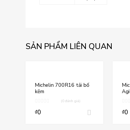
SẢN PHẨM LIÊN QUAN
Thêm vào yêu th
Thêm vào so sán
Michelin 700R16 tải bố
Mic
kẽm
Agi
(0 đánh giá)
0
0
₫
₫
Thêm vào gi