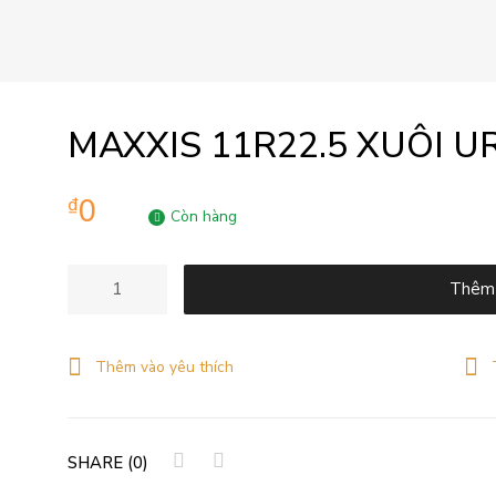
MAXXIS 11R22.5 XUÔI U
0
₫
Còn hàng
Maxxis
Thêm 
11R22.5
Xuôi
UR279
Thêm vào yêu thích
16pr
số
lượng
SHARE (0)