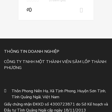
(0 đánh giá)
0
₫
Thêm vào
THÔNG TIN DOANH NGHIỆP
CÔNG TY TNHH MỘT THÀNH VIÊN SĂM LỐP THÀNH
PHƯƠNG
Thôn Phong Niên Hạ, Xã Tịnh Phong, Huyện Sơn Tịnh,
Tỉnh Quảng Ngãi, Việt Nam
Giấy chứng nhận ĐKKD số 4300723871 do Sở Kế hoạch và
Đầu tư Tỉnh Quảng Ngãi cấp ngày 18/11/2013