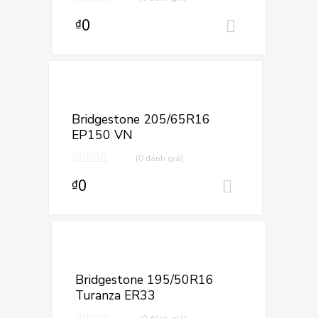
0
₫
Thêm vào
Thêm vào yêu 
Thêm vào so sán
Bridgestone 205/65R16
EP150 VN
(0 đánh giá)
0
₫
Thêm vào 
Thêm vào yêu
Thêm vào so sá
Bridgestone 195/50R16
Turanza ER33