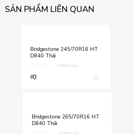
SẢN PHẨM LIÊN QUAN
Thêm vào yêu 
Thêm vào so sán
Bridgestone 245/70R16 HT
D840 Thái
(0 đánh giá)
0
₫
Thêm vào 
Thêm vào yêu
Thêm vào so sá
Bridgestone 265/70R16 HT
D840 Thái
(0 đánh giá)