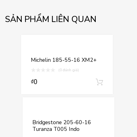
SẢN PHẨM LIÊN QUAN
Thêm vào yêu
Thêm vào so sán
Michelin 185-55-16 XM2+
(0 đánh giá)
0
₫
Thêm vào
Thêm vào yê
Thêm vào so sá
Bridgestone 205-60-16
Turanza T005 Indo