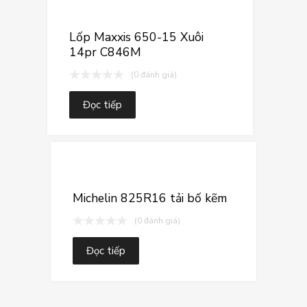
Thêm vào yêu
Thêm vào so sán
Lốp Maxxis 650-15 Xuôi
14pr C846M
(0 đánh giá)
Đọc tiếp
Thêm vào yê
Thêm vào so sá
Michelin 825R16 tải bố kẽm
(0 đánh giá)
Đọc tiếp