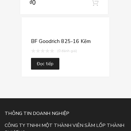
0
₫
Thêm vào
Thêm vào yê
Thêm vào so sá
BF Goodrich 825-16 Kẽm
(0 đánh giá)
Đọc tiếp
THÔNG TIN DOANH NGHIỆP
CÔNG TY TNHH MỘT THÀNH VIÊN SĂM LỐP THÀNH