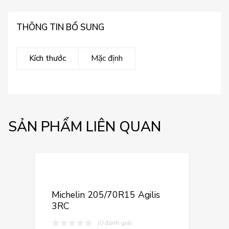
THÔNG TIN BỔ SUNG
Kích thước
Mặc định
SẢN PHẨM LIÊN QUAN
Thêm vào yêu
Thêm vào so sán
Michelin 205/70R15 Agilis
3RC
(0 đánh giá)