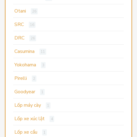
Otani
26
SRC
16
DRC
26
Casumina
11
Yokohama
3
Pirelli
2
Goodyear
1
Lốp máy cày
1
Lốp xe xúc lật
4
Lốp xe cẩu
1