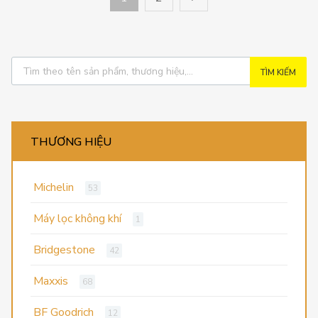
TÌM KIẾM
THƯƠNG HIỆU
Michelin
53
Máy lọc không khí
1
Bridgestone
42
Maxxis
68
BF Goodrich
12