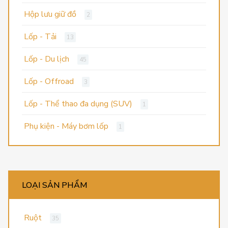
Hộp lưu giữ đồ
2
Lốp - Tải
13
Lốp - Du lịch
45
Lốp - Offroad
3
Lốp - Thể thao đa dụng (SUV)
1
Phụ kiện - Máy bơm lốp
1
LOẠI SẢN PHẨM
Ruột
35