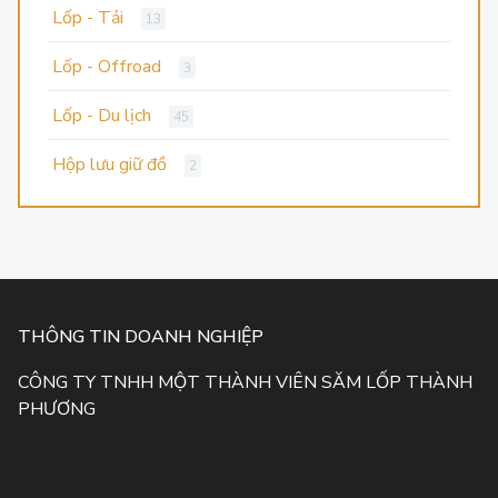
Lốp - Tải
13
Lốp - Offroad
3
Lốp - Du lịch
45
Hộp lưu giữ đồ
2
THÔNG TIN DOANH NGHIỆP
CÔNG TY TNHH MỘT THÀNH VIÊN SĂM LỐP THÀNH
PHƯƠNG