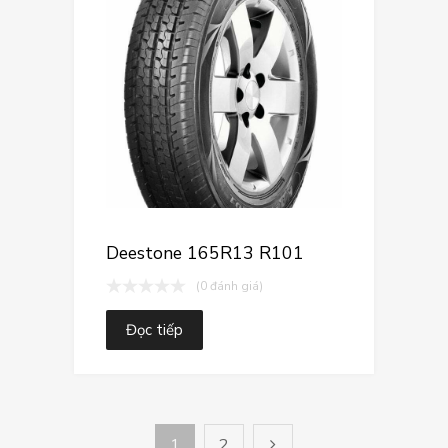
Thêm vào so sá
Deestone 165R13 R101
(0 đánh giá)
Đọc tiếp
1
2