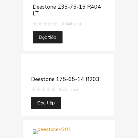
Thêm vào so sá
Deestone 235-75-15 R404
LT
(0 đánh giá)
Đọc tiếp
Thêm vào yêu
Thêm vào so sán
Deestone 175-65-14 R203
(0 đánh giá)
Đọc tiếp
Thêm vào yê